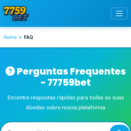
Home
FAQ
Perguntas Frequentes
- 77759bet
Encontre respostas rápidas para todas as suas
dúvidas sobre nossa plataforma