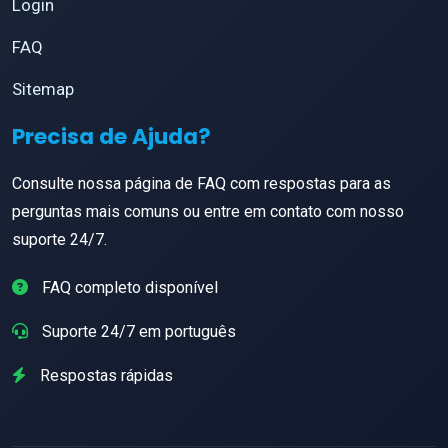
Login
FAQ
Sitemap
Precisa de Ajuda?
Consulte nossa página de FAQ com respostas para as
perguntas mais comuns ou entre em contato com nosso
suporte 24/7.
FAQ completo disponível
Suporte 24/7 em português
Respostas rápidas