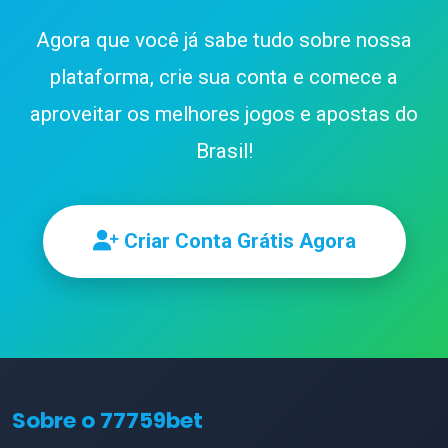
Agora que você já sabe tudo sobre nossa
plataforma, crie sua conta e comece a
aproveitar os melhores jogos e apostas do
Brasil!
Criar Conta Grátis Agora
Sobre o 77759bet