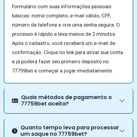
formulário com suas informações pessoais
básicas: nome completo, e-mail válido, CPF,
número de telefone e crie uma senha segura. O
processo é rápido e leva menos de 2 minutos.
Após o cadastro, você receberá um e-mail de
confirmação. Clique no link para ativar sua conta
e já poderá fazer seu primeiro depósito no
77759bet e começar a jogar imediatamente.
Quais métodos de pagamento o
77759bet aceita?
Quanto tempo leva para processar
um saque no 77759bet?